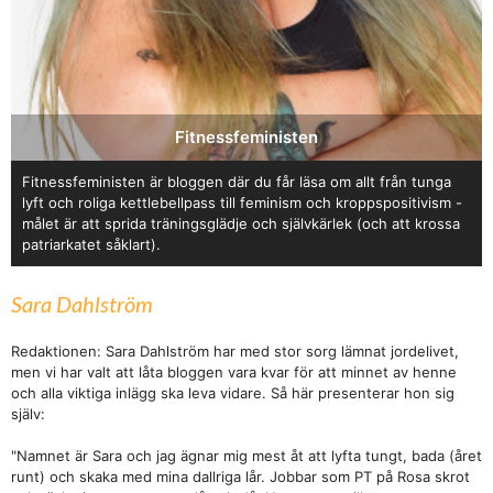
Fitnessfeministen
Fitnessfeministen är bloggen där du får läsa om allt från tunga
lyft och roliga kettlebellpass till feminism och kroppspositivism -
målet är att sprida träningsglädje och självkärlek (och att krossa
patriarkatet såklart).
Sara Dahlström
Redaktionen: Sara Dahlström har med stor sorg lämnat jordelivet,
men vi har valt att låta bloggen vara kvar för att minnet av henne
och alla viktiga inlägg ska leva vidare. Så här presenterar hon sig
själv:
"Namnet är Sara och jag ägnar mig mest åt att lyfta tungt, bada (året
runt) och skaka med mina dallriga lår. Jobbar som PT på Rosa skrot