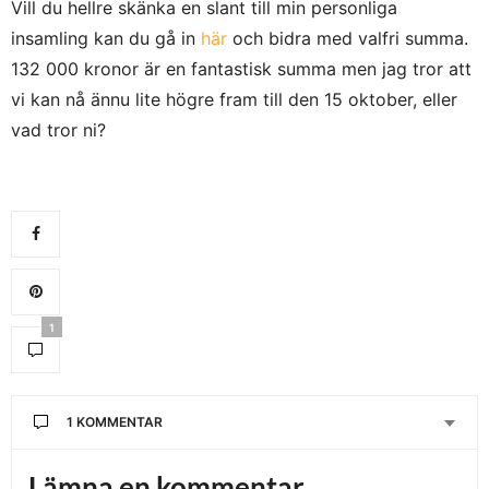
Vill du hellre skänka en slant till min personliga
insamling kan du gå in
här
och bidra med valfri summa.
132 000 kronor är en fantastisk summa men jag tror att
vi kan nå ännu lite högre fram till den 15 oktober, eller
vad tror ni?
1
1 KOMMENTAR
FOLKE
SKRIVER:
Lämna en kommentar