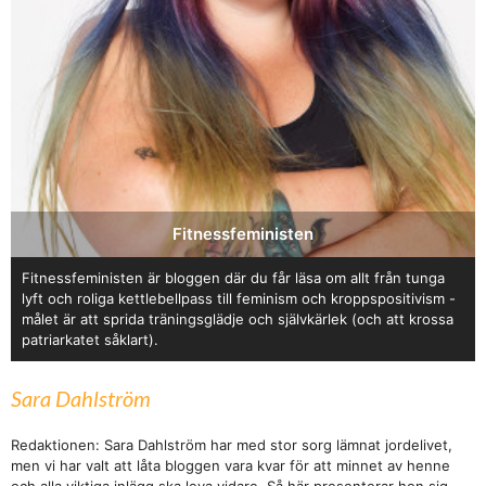
Fitnessfeministen
Fitnessfeministen är bloggen där du får läsa om allt från tunga
lyft och roliga kettlebellpass till feminism och kroppspositivism -
målet är att sprida träningsglädje och självkärlek (och att krossa
patriarkatet såklart).
Sara Dahlström
Redaktionen: Sara Dahlström har med stor sorg lämnat jordelivet,
men vi har valt att låta bloggen vara kvar för att minnet av henne
och alla viktiga inlägg ska leva vidare. Så här presenterar hon sig