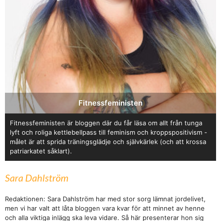
Fitnessfeministen
Fitnessfeministen är bloggen där du får läsa om allt från tunga
lyft och roliga kettlebellpass till feminism och kroppspositivism -
målet är att sprida träningsglädje och självkärlek (och att krossa
patriarkatet såklart).
Sara Dahlström
Redaktionen: Sara Dahlström har med stor sorg lämnat jordelivet,
men vi har valt att låta bloggen vara kvar för att minnet av henne
och alla viktiga inlägg ska leva vidare. Så här presenterar hon sig