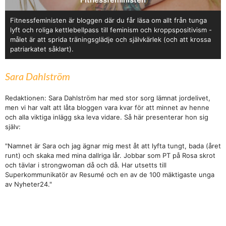
Fitnessfeministen är bloggen där du får läsa om allt från tunga
lyft och roliga kettlebellpass till feminism och kroppspositivism -
målet är att sprida träningsglädje och självkärlek (och att krossa
patriarkatet såklart).
Sara Dahlström
Redaktionen: Sara Dahlström har med stor sorg lämnat jordelivet,
men vi har valt att låta bloggen vara kvar för att minnet av henne
och alla viktiga inlägg ska leva vidare. Så här presenterar hon sig
själv:
"Namnet är Sara och jag ägnar mig mest åt att lyfta tungt, bada (året
runt) och skaka med mina dallriga lår. Jobbar som PT på Rosa skrot
och tävlar i strongwoman då och då. Har utsetts till
Superkommunikatör av Resumé och en av de 100 mäktigaste unga
av Nyheter24."