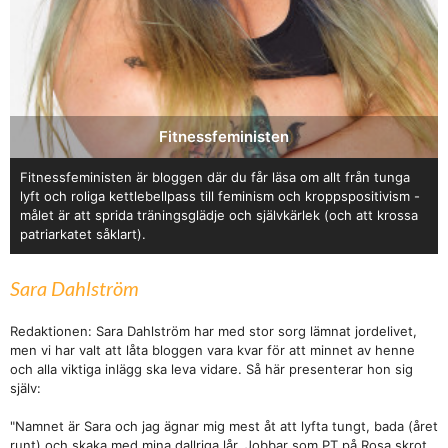
Fitnessfeministen
Fitnessfeministen är bloggen där du får läsa om allt från tunga
lyft och roliga kettlebellpass till feminism och kroppspositivism -
målet är att sprida träningsglädje och självkärlek (och att krossa
patriarkatet såklart).
Sara Dahlström
Redaktionen: Sara Dahlström har med stor sorg lämnat jordelivet,
men vi har valt att låta bloggen vara kvar för att minnet av henne
och alla viktiga inlägg ska leva vidare. Så här presenterar hon sig
själv:
"Namnet är Sara och jag ägnar mig mest åt att lyfta tungt, bada (året
runt) och skaka med mina dallriga lår. Jobbar som PT på Rosa skrot