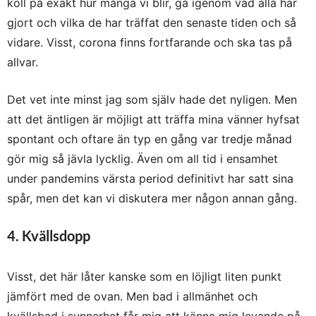
koll på exakt hur många vi blir, gå igenom vad alla har
gjort och vilka de har träffat den senaste tiden och så
vidare. Visst, corona finns fortfarande och ska tas på
allvar.
Det vet inte minst jag som själv hade det nyligen. Men
att det äntligen är möjligt att träffa mina vänner hyfsat
spontant och oftare än typ en gång var tredje månad
gör mig så jävla lycklig. Även om all tid i ensamhet
under pandemins värsta period definitivt har satt sina
spår, men det kan vi diskutera mer någon annan gång.
4. Kvällsdopp
Visst, det här låter kanske som en löjligt liten punkt
jämfört med de ovan. Men bad i allmänhet och
kvällsbad i synnerhet får mig att känna mig levande på