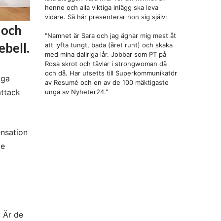
henne och alla viktiga inlägg ska leva
vidare. Så här presenterar hon sig själv:
 och
"Namnet är Sara och jag ägnar mig mest åt
ebell.
att lyfta tungt, bada (året runt) och skaka
med mina dallriga lår. Jobbar som PT på
Rosa skrot och tävlar i strongwoman då
och då. Har utsetts till Superkommunikatör
gga
av Resumé och en av de 100 mäktigaste
attack
unga av Nyheter24."
ensation
de
. Är de