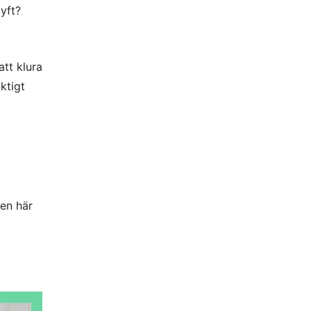
yft?
att klura
ktigt
den här