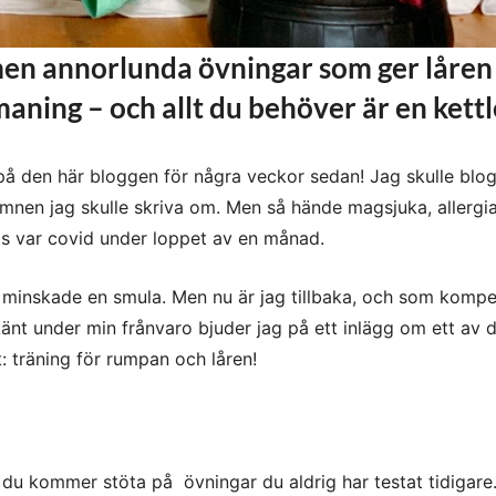
 men annorlunda övningar som ger låren
ning – och allt du behöver är en kettl
på den här bloggen för några veckor sedan! Jag skulle blo
ämnen jag skulle skriva om. Men så hände magsjuka, allergi
vis var covid under loppet av en månad.
n minskade en smula. Men nu är jag tillbaka, och som komp
nt under min frånvaro bjuder jag på ett inlägg om ett av 
: träning för rumpan och låren!
 du kommer stöta på övningar du aldrig har testat tidigare