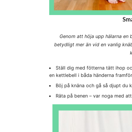
Sma
Genom att höja upp hälarna en b
betydligt mer än vid en vanlig knä
Ställ dig med fötterna tätt ihop 
en kettlebell i båda händerna framför
Böj på knäna och gå så djupt du 
Räta på benen – var noga med att 