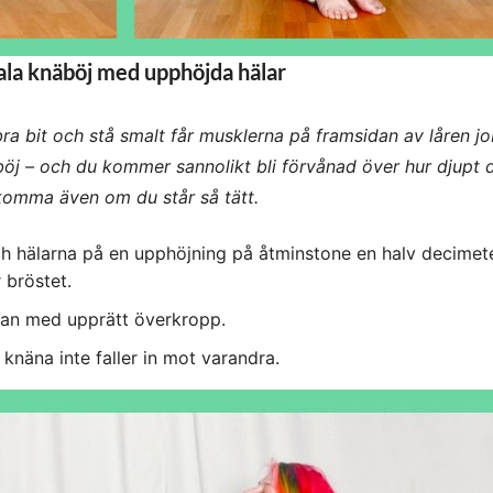
la knäböj med upphöjda hälar
ra bit och stå smalt får musklerna på framsidan av låren j
böj – och du kommer sannolikt bli förvånad över hur djupt 
komma även om du står så tätt.
och hälarna på en upphöjning på åtminstone en halv decimete
 bröstet.
kan med upprätt överkropp.
knäna inte faller in mot varandra.