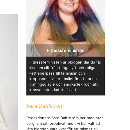
Fitnessfeministen
Fitnessfeministen är bloggen där du får
läsa om allt från tunga lyft och roliga
kettlebellpass till feminism och
kroppspositivism - målet är att sprida
träningsglädje och självkärlek (och att
krossa patriarkatet såklart).
Sara Dahlström
Redaktionen: Sara Dahlström har med stor
sorg lämnat jordelivet, men vi har valt att
låta bloggen vara kvar för att minnet av