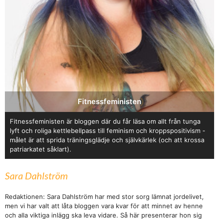
Fitnessfeministen
Fitnessfeministen är bloggen där du får läsa om allt från tunga
lyft och roliga kettlebellpass till feminism och kroppspositivism -
målet är att sprida träningsglädje och självkärlek (och att krossa
patriarkatet såklart).
Sara Dahlström
Redaktionen: Sara Dahlström har med stor sorg lämnat jordelivet,
men vi har valt att låta bloggen vara kvar för att minnet av henne
och alla viktiga inlägg ska leva vidare. Så här presenterar hon sig