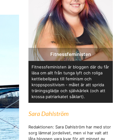
Fitnessfeministen
Fitnessfeministen är bloggen där du får
läsa om allt från tunga lyft och roliga
kettlebellpass till feminism och
kroppspositivism - målet är att sprida
träningsglädje och självkärlek (och att
krossa patriarkatet såklart).
Sara Dahlström
Redaktionen: Sara Dahlström har med stor
sorg lämnat jordelivet, men vi har valt att
låta bloggen vara kvar för att minnet av