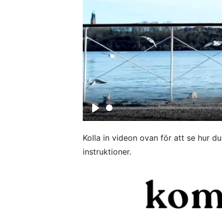
P
l
Kolla in videon ovan för att se hur d
a
instruktioner.
y