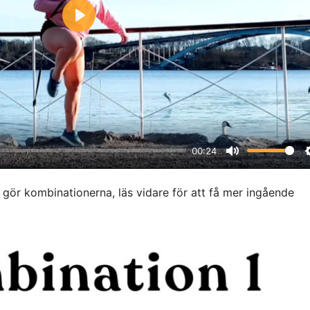
P
l
a
y
00:24
M
u
u gör kombinationerna, läs vidare för att få mer ingående
t
e